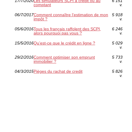
17/7/2020
Les simulateurs SCPI à crédit ou au
6 151
comptant
v.
06/7/2017
Comment connaître l’estimation de mon
5 918
impôt ?
v.
05/6/2016
Tous les français raffolent des SCPI,
6 246
alors pourquoi pas vous ?
v.
15/5/2016
Qu’est-ce que le crédit en ligne ?
5 029
v.
29/2/2016
Comment optimiser son emprunt
5 733
immobilier ?
v.
04/3/2015
Pièges du rachat de credit
5 826
v.