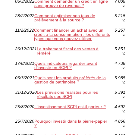
06/3/2022
Comment demander un crédit en ligne
7 005
sans preuve de revenus ?
v.
28/2/2022
Comment optimiser son taux de
5 215
prélèvement à la source ?
v.
11/2/2022
Comment financer un achat avec un
5 257
crédit à la consommation : les différents
v.
types que vous pouvez utiliser
26/12/2021
Le traitement fiscal des ventes à
5 851
réméré
v.
17/8/2021
Quels indicateurs regarder avant
4 738
d’investir en SCPI ?
v.
06/3/2021
Quels sont les produits préférés de la
5 985
gestion de patrimoine ?
v.
31/12/2020
Les prévisions réalistes pour les
5 391
résultats des SCPI
v.
25/8/2020
L'investissement SCPI est-il porteur ?
4 592
v.
25/7/2020
Pourquoi investir dans la pierre-papier
4 866
?
v.