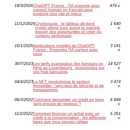
18/3/2026
ChatGPT France : l’IA avancée avec
474 v.
support humain en français pour
produire plus vite et mieux
11/12/2025
Cryptonaute : le tableau de bord
1 640
crypto ultime pour suivre le marché,
v.
trouver des opportunités et créer du
contenu performant
16/1/2025
Applications mobiles de ChatGPT
3 141
France : Emportez l'IA partout avec
v.
vous
30/7/2023
Les tarifs avantageux des banques en
14 527
ligne au Luxembourg : économisez sur
v.
vos frais bancaires
04/4/2023
Le NFT revolutionne le secteur
3 474
immobilier : vers plus de sécurité et de
v.
transparence.
06/3/2022
Comment demander un crédit en ligne
6 999
sans preuve de revenus ?
v.
11/2/2022
Comment financer un achat avec un
5 251
crédit à la consommation : les différents
v.
types que vous pouvez utiliser