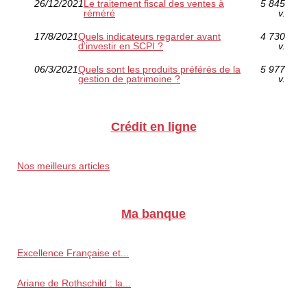
26/12/2021
Le traitement fiscal des ventes à
5 845
réméré
v.
17/8/2021
Quels indicateurs regarder avant
4 730
d’investir en SCPI ?
v.
06/3/2021
Quels sont les produits préférés de la
5 977
gestion de patrimoine ?
v.
Crédit en ligne
Nos meilleurs articles
Ma banque
Excellence Française et...
Ariane de Rothschild : la...