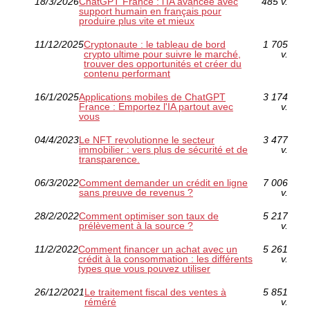
18/3/2026
ChatGPT France : l’IA avancée avec
485 v.
support humain en français pour
produire plus vite et mieux
11/12/2025
Cryptonaute : le tableau de bord
1 705
crypto ultime pour suivre le marché,
v.
trouver des opportunités et créer du
contenu performant
16/1/2025
Applications mobiles de ChatGPT
3 174
France : Emportez l'IA partout avec
v.
vous
04/4/2023
Le NFT revolutionne le secteur
3 477
immobilier : vers plus de sécurité et de
v.
transparence.
06/3/2022
Comment demander un crédit en ligne
7 006
sans preuve de revenus ?
v.
28/2/2022
Comment optimiser son taux de
5 217
prélèvement à la source ?
v.
11/2/2022
Comment financer un achat avec un
5 261
crédit à la consommation : les différents
v.
types que vous pouvez utiliser
26/12/2021
Le traitement fiscal des ventes à
5 851
réméré
v.