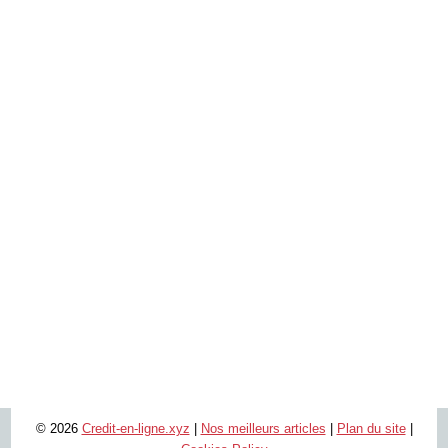
© 2026
Credit-en-ligne.xyz
|
Nos meilleurs articles
|
Plan du site
|