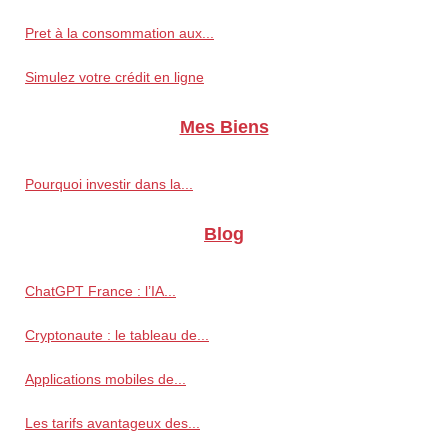
Pret à la consommation aux...
Simulez votre crédit en ligne
Mes Biens
Pourquoi investir dans la...
Blog
ChatGPT France : l’IA...
Cryptonaute : le tableau de...
Applications mobiles de...
Les tarifs avantageux des...