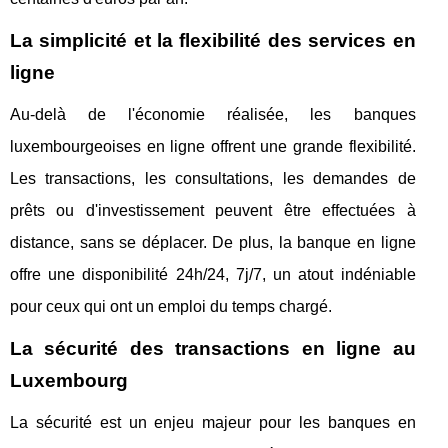
La simplicité et la flexibilité des services en
ligne
Au-delà de l'économie réalisée, les banques
luxembourgeoises en ligne offrent une grande flexibilité.
Les transactions, les consultations, les demandes de
prêts ou d'investissement peuvent être effectuées à
distance, sans se déplacer. De plus, la banque en ligne
offre une disponibilité 24h/24, 7j/7, un atout indéniable
pour ceux qui ont un emploi du temps chargé.
La sécurité des transactions en ligne au
Luxembourg
La sécurité est un enjeu majeur pour les banques en