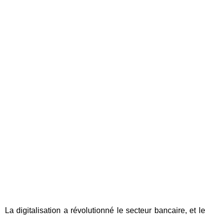
La digitalisation a révolutionné le secteur bancaire, et le