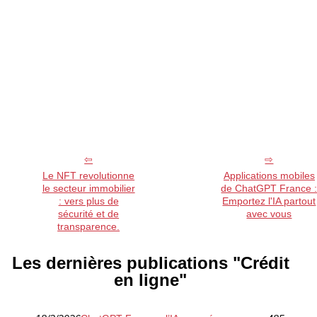
Le NFT revolutionne
Applications mobiles
le secteur immobilier
de ChatGPT France 
: vers plus de
Emportez l'IA partout
sécurité et de
avec vous
transparence.
Les dernières publications "Crédit
en ligne"