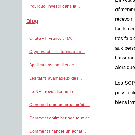
Pourquoi investir dans la...
démembre
recevoir 
Blog
facilemen
très faib
ChatGPT France : l’IA...
aux pers
Cryptonaute : le tableau de...
l’assuran
Applications mobiles de...
alors que
Les tarifs avantageux des...
Les SCPI,
Le NFT revolutionne le...
possibili
biens imm
Comment demander un crédit...
Comment optimiser son taux de...
Comment financer un achat...