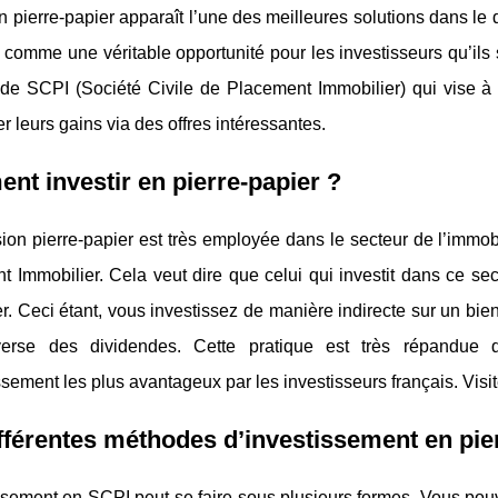
en pierre-papier apparaît l’une des meilleures solutions dans le 
 comme une véritable opportunité pour les investisseurs qu’ils s
é de SCPI (Société Civile de Placement Immobilier) qui vise 
 leurs gains via des offres intéressantes.
t investir en pierre-papier ?
ion pierre-papier est très employée dans le secteur de l’immobi
 Immobilier. Cela veut dire que celui qui investit dans ce sec
r. Ceci étant, vous investissez de manière indirecte sur un bie
erse des dividendes. Cette pratique est très répandue d
ssement les plus avantageux par les investisseurs français. Visi
fférentes méthodes d’investissement en pie
ssement en SCPI peut se faire sous plusieurs formes. Vous pouve