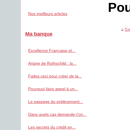
Pou
Nos meilleurs articles
Cr
Ma banque
Excellence Française et...
Ariane de Rothschild : la...
Faites ceci pour créer de la...
Pourquoi faire appel à un...
Le passage du prélèvement...
Dans quels cas demande-t'on...
Les secrets du crédit en...