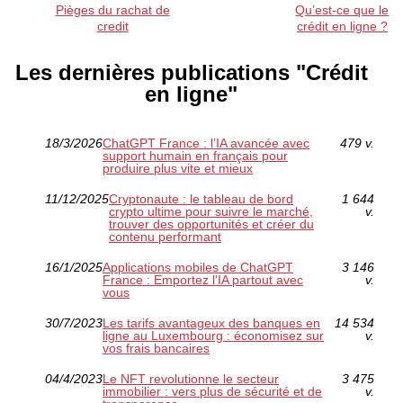
Pièges du rachat de
Qu’est-ce que le
credit
crédit en ligne ?
Les dernières publications "Crédit
en ligne"
18/3/2026
ChatGPT France : l’IA avancée avec
479 v.
support humain en français pour
produire plus vite et mieux
11/12/2025
Cryptonaute : le tableau de bord
1 644
crypto ultime pour suivre le marché,
v.
trouver des opportunités et créer du
contenu performant
16/1/2025
Applications mobiles de ChatGPT
3 146
France : Emportez l'IA partout avec
v.
vous
30/7/2023
Les tarifs avantageux des banques en
14 534
ligne au Luxembourg : économisez sur
v.
vos frais bancaires
04/4/2023
Le NFT revolutionne le secteur
3 475
immobilier : vers plus de sécurité et de
v.