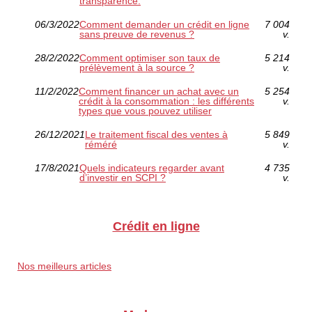
transparence.
06/3/2022
Comment demander un crédit en ligne
7 004
sans preuve de revenus ?
v.
28/2/2022
Comment optimiser son taux de
5 214
prélèvement à la source ?
v.
11/2/2022
Comment financer un achat avec un
5 254
crédit à la consommation : les différents
v.
types que vous pouvez utiliser
26/12/2021
Le traitement fiscal des ventes à
5 849
réméré
v.
17/8/2021
Quels indicateurs regarder avant
4 735
d’investir en SCPI ?
v.
Crédit en ligne
Nos meilleurs articles