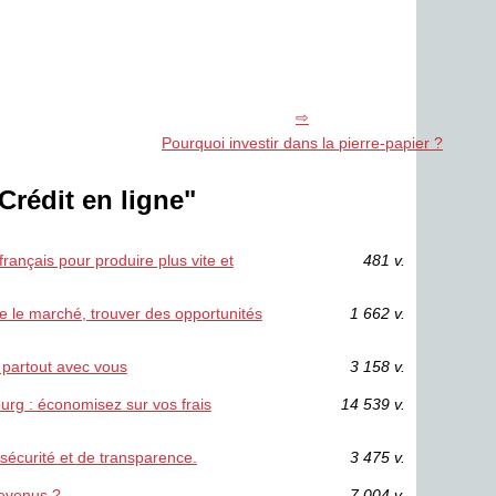
Pourquoi investir dans la pierre-papier ?
Crédit en ligne"
ançais pour produire plus vite et
481 v.
re le marché, trouver des opportunités
1 662 v.
 partout avec vous
3 158 v.
rg : économisez sur vos frais
14 539 v.
 sécurité et de transparence.
3 475 v.
evenus ?
7 004 v.