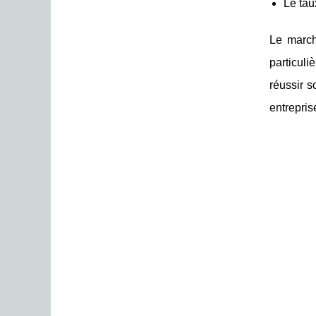
Le tau
Le march
particuli
réussir s
entrepris