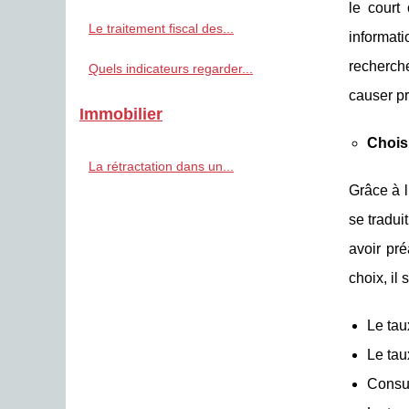
le court
Le traitement fiscal des...
informat
recherche
Quels indicateurs regarder...
causer pr
Immobilier
Chois
La rétractation dans un...
Grâce à l
se tradui
avoir pré
choix, il s
Le tau
Le tau
Consul