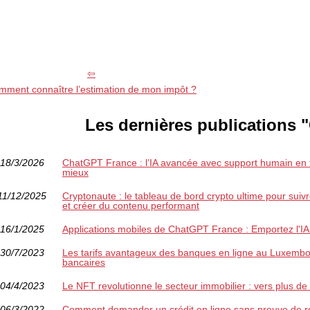
mment connaître l’estimation de mon impôt ?
Les dernières publications "
18/3/2026
ChatGPT France : l’IA avancée avec support humain en fr
mieux
11/12/2025
Cryptonaute : le tableau de bord crypto ultime pour suiv
et créer du contenu performant
16/1/2025
Applications mobiles de ChatGPT France : Emportez l'IA
30/7/2023
Les tarifs avantageux des banques en ligne au Luxembou
bancaires
04/4/2023
Le NFT revolutionne le secteur immobilier : vers plus de
06/3/2022
Comment demander un crédit en ligne sans preuve de r