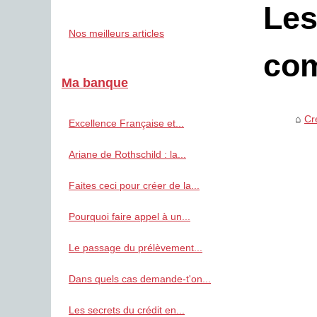
Les
Nos meilleurs articles
com
Ma banque
Cr
Excellence Française et...
Ariane de Rothschild : la...
Faites ceci pour créer de la...
Pourquoi faire appel à un...
Le passage du prélèvement...
Dans quels cas demande-t'on...
Les secrets du crédit en...