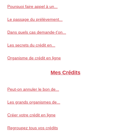
Pourquoi faire appel à un...
Le passage du prélèvement...
Dans quels cas demande-t'on...
Les secrets du crédit en...
Organisme de crédit en ligne
Mes Crédits
Peut-on annuler le bon de...
Les grands organismes de...
Créer votre crédit en ligne
Regroupez tous vos crédits