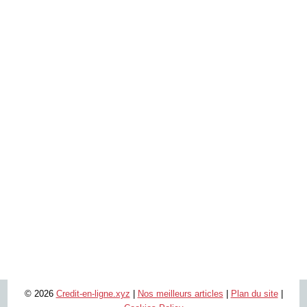
© 2026
Credit-en-ligne.xyz
|
Nos meilleurs articles
|
Plan du site
|