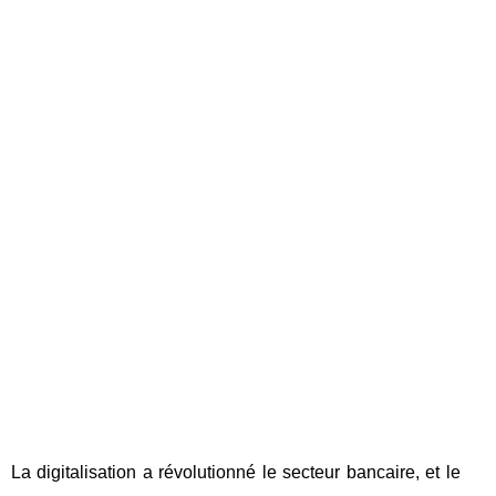
La digitalisation a révolutionné le secteur bancaire, et le