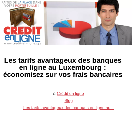
Les tarifs avantageux des banques
en ligne au Luxembourg :
économisez sur vos frais bancaires
Crédit en ligne
Blog
Les tarifs avantageux des banques en ligne au...