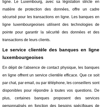
ligne. Le Luxembourg, avec sa législation stricte en
matière de protection des données, offre un cadre
sécurisé pour les transactions en ligne. Les banques en
ligne luxembourgeoises utilisent des technologies de
pointe pour garantir la sécurité des données et des
transactions de leurs clients.
Le service clientèle des banques en ligne
luxembourgeoises
En dépit de l'absence de contact physique, les banques
en ligne offrent un service clientèle efficace. Que ce soit
par chat, par email, ou par téléphone, les conseillers sont
disponibles pour répondre à toutes vos questions. De
plus, certaines banques proposent des services
personnalisés en fonction des besoins spécifiques de