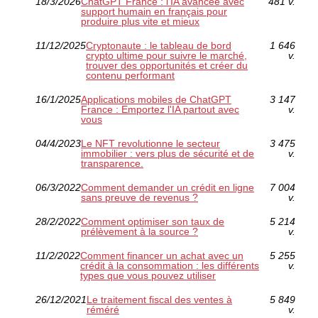
18/3/2026
ChatGPT France : l’IA avancée avec
481 v.
support humain en français pour
produire plus vite et mieux
11/12/2025
Cryptonaute : le tableau de bord
1 646
crypto ultime pour suivre le marché,
v.
trouver des opportunités et créer du
contenu performant
16/1/2025
Applications mobiles de ChatGPT
3 147
France : Emportez l'IA partout avec
v.
vous
04/4/2023
Le NFT revolutionne le secteur
3 475
immobilier : vers plus de sécurité et de
v.
transparence.
06/3/2022
Comment demander un crédit en ligne
7 004
sans preuve de revenus ?
v.
28/2/2022
Comment optimiser son taux de
5 214
prélèvement à la source ?
v.
11/2/2022
Comment financer un achat avec un
5 255
crédit à la consommation : les différents
v.
types que vous pouvez utiliser
26/12/2021
Le traitement fiscal des ventes à
5 849
réméré
v.