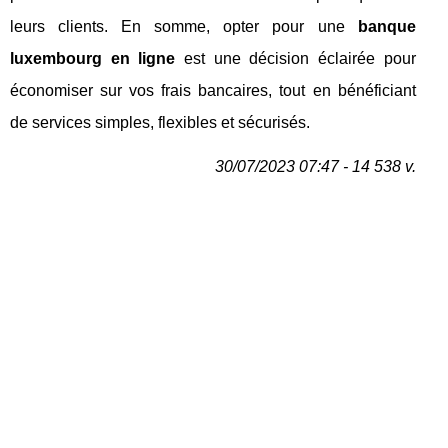
leurs clients. En somme, opter pour une
banque
luxembourg en ligne
est une décision éclairée pour
économiser sur vos frais bancaires, tout en bénéficiant
de services simples, flexibles et sécurisés.
30/07/2023 07:47 - 14 538 v.